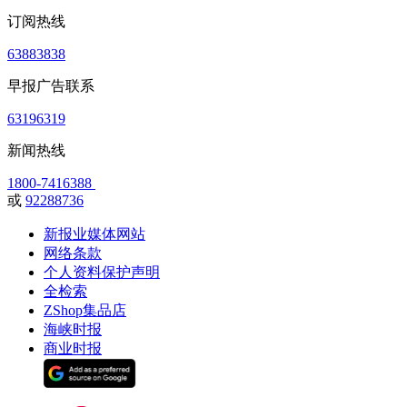
订阅热线
63883838
早报广告联系
63196319
新闻热线
1800-7416388
或
92288736
新报业媒体网站
网络条款
个人资料保护声明
全检索
ZShop集品店
海峡时报
商业时报