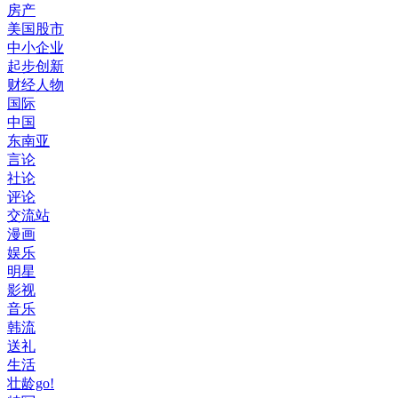
房产
美国股市
中小企业
起步创新
财经人物
国际
中国
东南亚
言论
社论
评论
交流站
漫画
娱乐
明星
影视
音乐
韩流
送礼
生活
壮龄go!