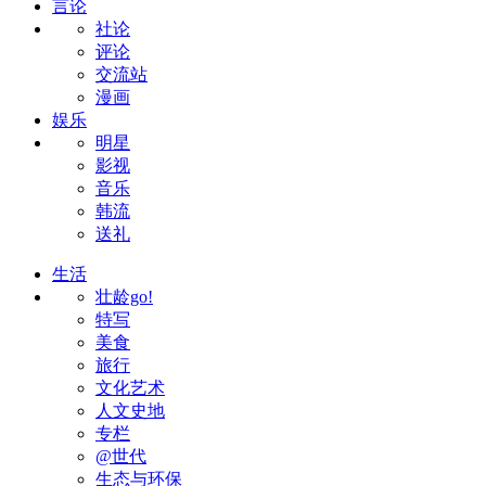
言论
社论
评论
交流站
漫画
娱乐
明星
影视
音乐
韩流
送礼
生活
壮龄go!
特写
美食
旅行
文化艺术
人文史地
专栏
@世代
生态与环保