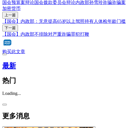
国会
预算案辩论
国会拨款委员会辩论
内政部
孙雪玲
诈骗
诈骗案
加密货币
上一篇
【国会】内政部：无意提高65岁以上驾照持有人体检年龄门槛
下一篇
【国会】内政部不排除对严重诈骗罪犯打鞭
购买此文章
最新
热门
Loading...
更多消息