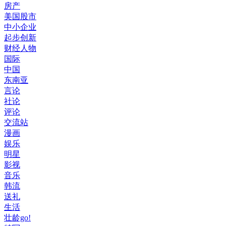
房产
美国股市
中小企业
起步创新
财经人物
国际
中国
东南亚
言论
社论
评论
交流站
漫画
娱乐
明星
影视
音乐
韩流
送礼
生活
壮龄go!