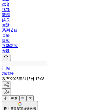
体育
视频
新闻
娱乐
生活
系列节目
直播
播客
互动新闻
专题
订阅
邓玮婷
发布
/
2025年3月5日 17:08
小
标准
中
大
设为谷歌新闻首选来源