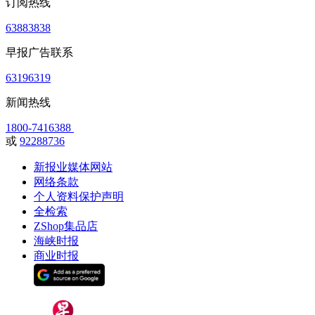
订阅热线
63883838
早报广告联系
63196319
新闻热线
1800-7416388
或
92288736
新报业媒体网站
网络条款
个人资料保护声明
全检索
ZShop集品店
海峡时报
商业时报