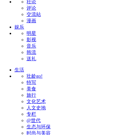
社论
评论
交流站
漫画
娱乐
明星
影视
音乐
韩流
送礼
生活
壮龄go!
特写
美食
旅行
文化艺术
人文史地
专栏
@世代
生态与环保
时尚与美容