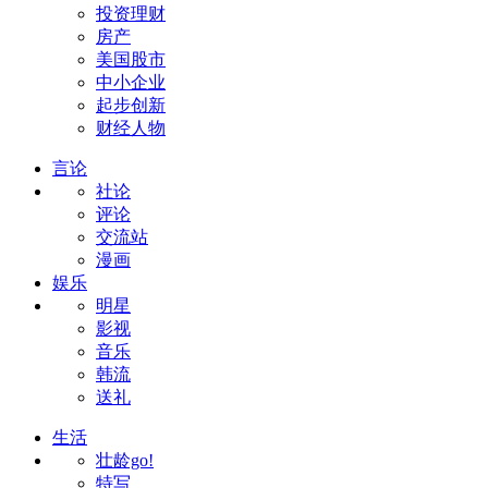
投资理财
房产
美国股市
中小企业
起步创新
财经人物
言论
社论
评论
交流站
漫画
娱乐
明星
影视
音乐
韩流
送礼
生活
壮龄go!
特写