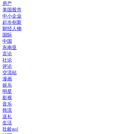
房产
美国股市
中小企业
起步创新
财经人物
国际
中国
东南亚
言论
社论
评论
交流站
漫画
娱乐
明星
影视
音乐
韩流
送礼
生活
壮龄go!