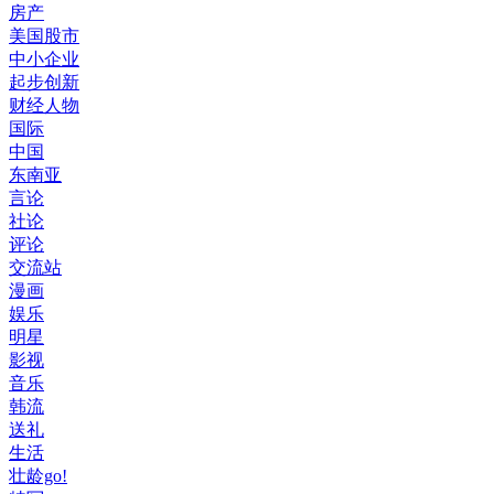
房产
美国股市
中小企业
起步创新
财经人物
国际
中国
东南亚
言论
社论
评论
交流站
漫画
娱乐
明星
影视
音乐
韩流
送礼
生活
壮龄go!