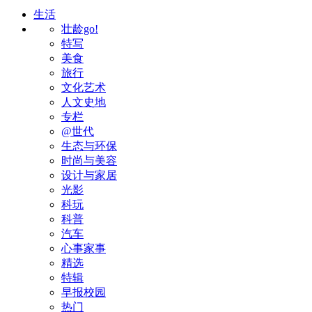
生活
壮龄go!
特写
美食
旅行
文化艺术
人文史地
专栏
@世代
生态与环保
时尚与美容
设计与家居
光影
科玩
科普
汽车
心事家事
精选
特辑
早报校园
热门