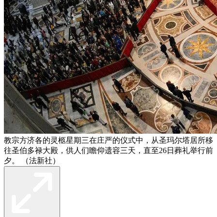
教宗方济各的灵柩星期三在庄严的仪式中，从圣玛尔塔居所移
往圣伯多禄大殿，供人们瞻仰遗容三天，直至26日葬礼举行前
夕。 （法新社）