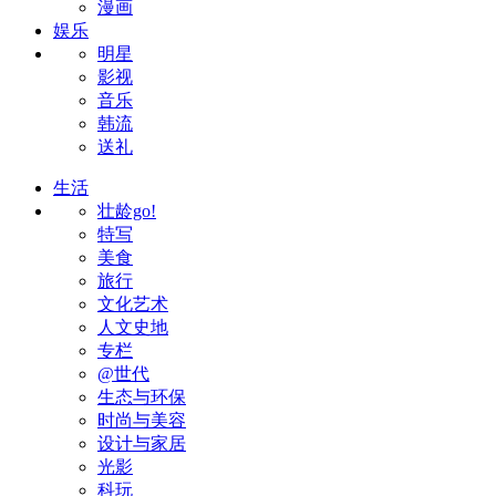
漫画
娱乐
明星
影视
音乐
韩流
送礼
生活
壮龄go!
特写
美食
旅行
文化艺术
人文史地
专栏
@世代
生态与环保
时尚与美容
设计与家居
光影
科玩