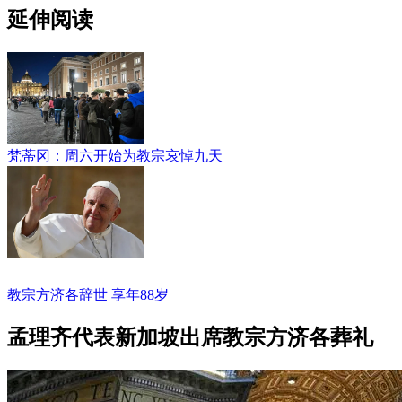
延伸阅读
梵蒂冈：周六开始为教宗哀悼九天
教宗方济各辞世 享年88岁
孟理齐代表新加坡出席教宗方济各葬礼