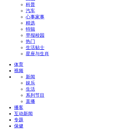
科普
汽车
心事家事
精选
特辑
早报校园
热门
生活贴士
星座与生肖
体育
视频
新闻
娱乐
生活
系列节目
直播
播客
互动新闻
专题
保健