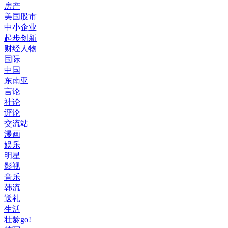
房产
美国股市
中小企业
起步创新
财经人物
国际
中国
东南亚
言论
社论
评论
交流站
漫画
娱乐
明星
影视
音乐
韩流
送礼
生活
壮龄go!