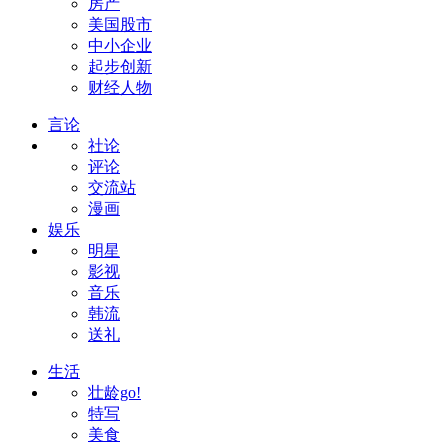
房产
美国股市
中小企业
起步创新
财经人物
言论
社论
评论
交流站
漫画
娱乐
明星
影视
音乐
韩流
送礼
生活
壮龄go!
特写
美食