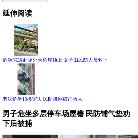
延伸阅读
危坐NEX商场外天桥屋顶上 女子由民防人员救下
老汉危坐13楼窗边 民防撒网破门救人
男子危坐多层停车场屋檐 民防铺气垫劝
下后被捕