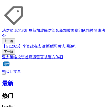
消防员
淡滨尼
组屋
新加坡民防部队
新加坡警察部队
精神健康法
令
上一篇
【GE2025】李资政在宏茂桥谢票 黄志明随行
下一篇
亚太策略投资首席运营官被警方传召
购买此文章
最新
热门
Loading...