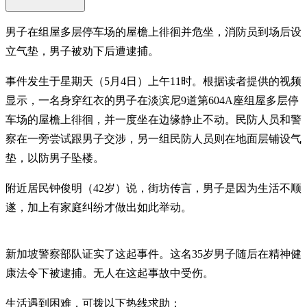
男子在组屋多层停车场的屋檐上徘徊并危坐，消防员到场后设
立气垫，男子被劝下后遭逮捕。
事件发生于星期天（5月4日）上午11时。根据读者提供的视频
显示，一名身穿红衣的男子在淡滨尼9道第604A座组屋多层停
车场的屋檐上徘徊，并一度坐在边缘静止不动。民防人员和警
察在一旁尝试跟男子交涉，另一组民防人员则在地面层铺设气
垫，以防男子坠楼。
附近居民钟俊明（42岁）说，街坊传言，男子是因为生活不顺
遂，加上有家庭纠纷才做出如此举动。
新加坡警察部队证实了这起事件。这名35岁男子随后在精神健
康法令下被逮捕。无人在这起事故中受伤。
生活遇到困难，可拨以下热线求助：