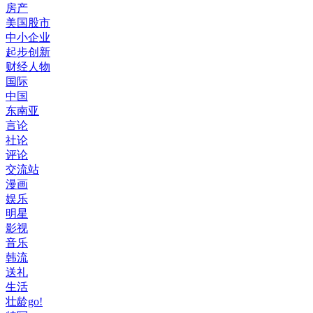
房产
美国股市
中小企业
起步创新
财经人物
国际
中国
东南亚
言论
社论
评论
交流站
漫画
娱乐
明星
影视
音乐
韩流
送礼
生活
壮龄go!