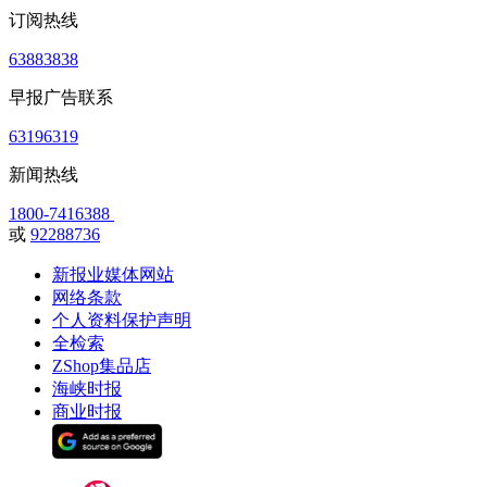
订阅热线
63883838
早报广告联系
63196319
新闻热线
1800-7416388
或
92288736
新报业媒体网站
网络条款
个人资料保护声明
全检索
ZShop集品店
海峡时报
商业时报