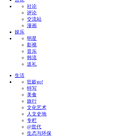
社论
评论
交流站
漫画
娱乐
明星
影视
音乐
韩流
送礼
生活
壮龄go!
特写
美食
旅行
文化艺术
人文史地
专栏
@世代
生态与环保