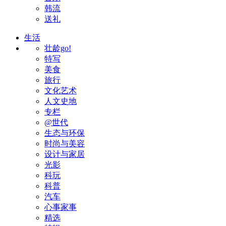
韩流
送礼
生活
壮龄go!
特写
美食
旅行
文化艺术
人文史地
专栏
@世代
生态与环保
时尚与美容
设计与家居
光影
科玩
科普
汽车
心事家事
精选