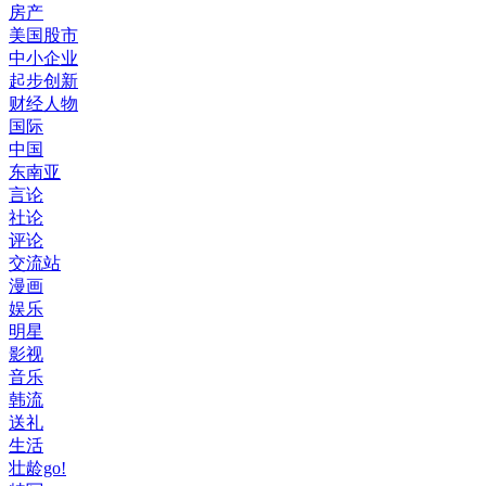
房产
美国股市
中小企业
起步创新
财经人物
国际
中国
东南亚
言论
社论
评论
交流站
漫画
娱乐
明星
影视
音乐
韩流
送礼
生活
壮龄go!