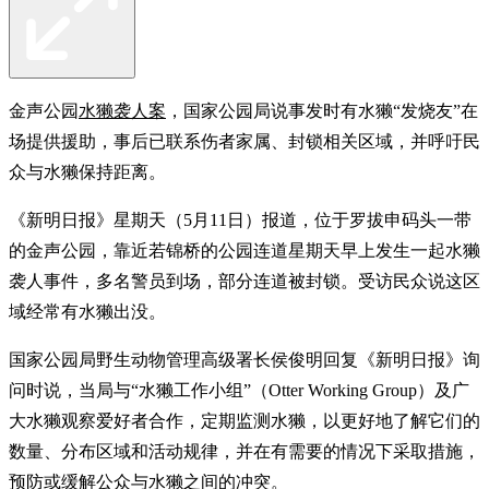
金声公园
水獭袭人案
，国家公园局说事发时有水獭“发烧友”在
场提供援助，事后已联系伤者家属、封锁相关区域，并呼吁民
众与水獭保持距离。
《新明日报》星期天（5月11日）报道，位于罗拔申码头一带
的金声公园，靠近若锦桥的公园连道星期天早上发生一起水獭
袭人事件，多名警员到场，部分连道被封锁。受访民众说这区
域经常有水獭出没。
国家公园局野生动物管理高级署长侯俊明回复《新明日报》询
问时说，当局与“水獭工作小组”（Otter Working Group）及广
大水獭观察爱好者合作，定期监测水獭，以更好地了解它们的
数量、分布区域和活动规律，并在有需要的情况下采取措施，
预防或缓解公众与水獭之间的冲突。