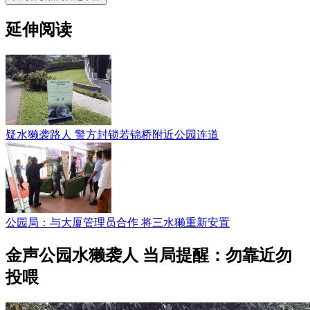
延伸阅读
疑水獭袭路人 警方封锁若锦桥附近公园连道
公园局：与大厦管理员合作 将三水獭重新安置
金声公园水獭袭人 当局提醒：勿靠近勿
投喂