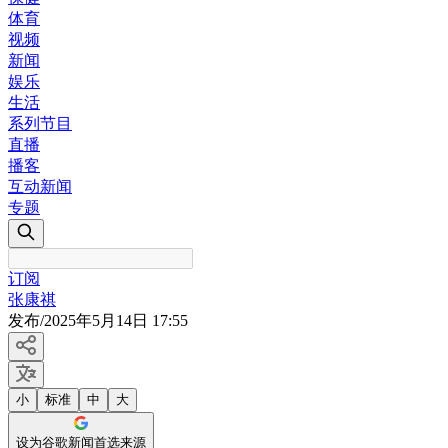
体育
视频
新闻
娱乐
生活
系列节目
直播
播客
互动新闻
专题
订阅
张康祺
发布
/
2025年5月14日 17:55
小
标准
中
大
设为谷歌新闻首选来源