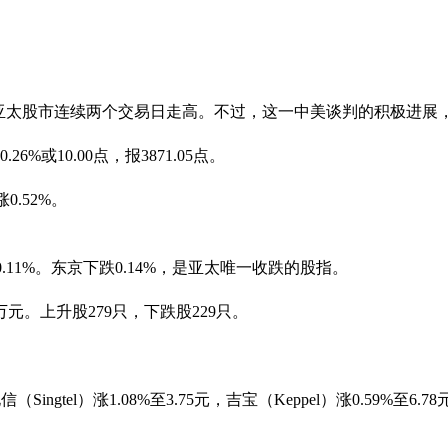
数亚太股市连续两个交易日走高。不过，这一中美谈判的积极进展
或10.00点，报3871.05点。
0.52%。
0.11%。东京下跌0.14%，是亚太唯一收跌的股指。
万元。上升股279只，下跌股229只。
（Singtel）涨1.08%至3.75元，吉宝（Keppel）涨0.59%至6.7