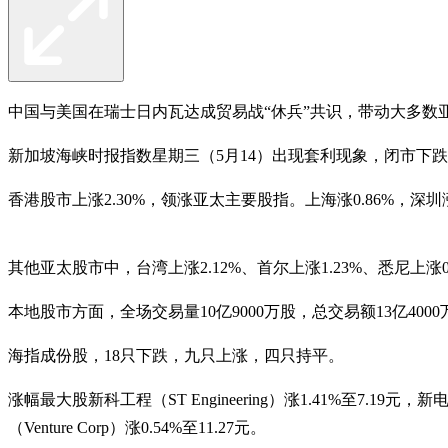
中国与美国在瑞士日内瓦达成贸易战“休兵”共识，带动大多
新加坡海峡时报指数星期三（5月14）出现套利现象，闭市下跌0.26%
香港股市上涨2.30%，领涨亚太主要股指。上海涨0.86%，深圳涨
其他亚太股市中，台湾上涨2.12%、首尔上涨1.23%、悉尼上涨
本地股市方面，全场交易量10亿9000万股，总交易额13亿4000
海指成份股，18只下跌，九只上涨，四只持平。
涨幅最大股新科工程（ST Engineering）涨1.41%至7.19元，新电信
（Venture Corp）涨0.54%至11.27元。