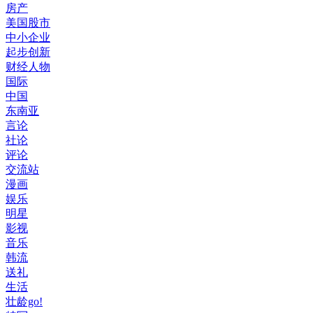
房产
美国股市
中小企业
起步创新
财经人物
国际
中国
东南亚
言论
社论
评论
交流站
漫画
娱乐
明星
影视
音乐
韩流
送礼
生活
壮龄go!