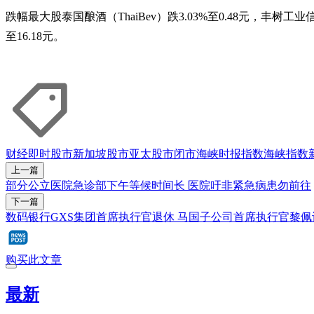
跌幅最大股泰国酿酒（ThaiBev）跌3.03%至0.48元，丰树工业信托（Map
至16.18元。
财经即时
股市
新加坡股市
亚太股市
闭市
海峡时报指数
海峡指数
上一篇
部分公立医院急诊部下午等候时间长 医院吁非紧急病患勿前往
下一篇
数码银行GXS集团首席执行官退休 马国子公司首席执行官黎佩
购买此文章
最新