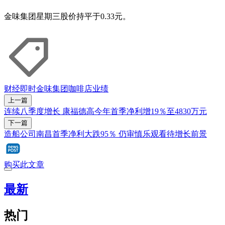
金味集团星期三股价持平于0.33元。
财经即时
金味集团
咖啡店
业绩
上一篇
连续八季度增长 康福德高今年首季净利增19％至4830万元
下一篇
造船公司南昌首季净利大跌95％ 仍审慎乐观看待增长前景
购买此文章
最新
热门