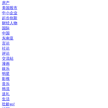
房产
美国股市
中小企业
起步创新
财经人物
国际
中国
东南亚
言论
社论
评论
交流站
漫画
娱乐
明星
影视
音乐
韩流
送礼
生活
壮龄go!