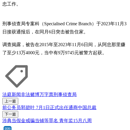
忠工作。
刑事侦查局专案科（Specialised Crime Branch）于2023年11月3
日接获通报后，在同月6日突击被告住家。
调查揭露，被告在2015年至2023年11月6日间，从阿忠那里赚
了至少13万4000元，当中有9万9745元被警方起获。
法庭新闻
非法赌博
万字票
刑事侦查局
上一篇
前公务员郭碧叶 7月1日正式出任通商中国总裁
下一篇
涉典当假金戒骗当铺等罪名 青年监15月八周