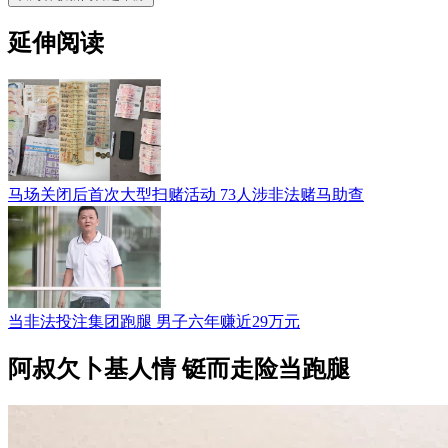
延伸阅读
马场关闭后首次大型扫赌活动 73人涉非法赌马助查
当非法投注集团跑腿 男子六年赚近29万元
阿叔欠卜基人情 铤而走险当跑腿