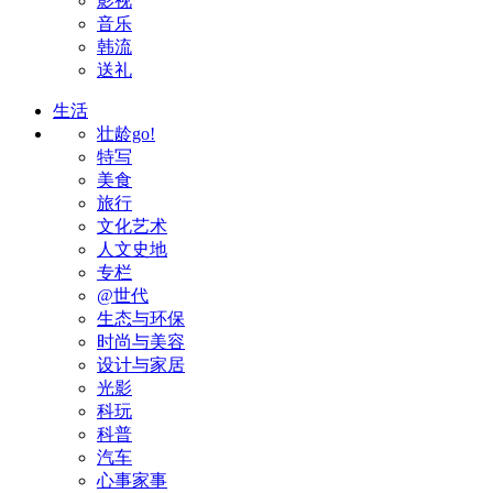
影视
音乐
韩流
送礼
生活
壮龄go!
特写
美食
旅行
文化艺术
人文史地
专栏
@世代
生态与环保
时尚与美容
设计与家居
光影
科玩
科普
汽车
心事家事