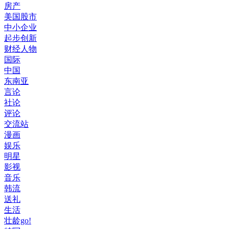
房产
美国股市
中小企业
起步创新
财经人物
国际
中国
东南亚
言论
社论
评论
交流站
漫画
娱乐
明星
影视
音乐
韩流
送礼
生活
壮龄go!