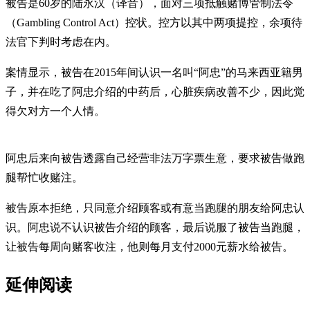
被告是60岁的陆永汉（译音），面对三项抵触赌博管制法令
（Gambling Control Act）控状。控方以其中两项提控，余项待
法官下判时考虑在内。
案情显示，被告在2015年间认识一名叫“阿忠”的马来西亚籍男
子，并在吃了阿忠介绍的中药后，心脏疾病改善不少，因此觉
得欠对方一个人情。
阿忠后来向被告透露自己经营非法万字票生意，要求被告做跑
腿帮忙收赌注。
被告原本拒绝，只同意介绍顾客或有意当跑腿的朋友给阿忠认
识。阿忠说不认识被告介绍的顾客，最后说服了被告当跑腿，
让被告每周向赌客收注，他则每月支付2000元薪水给被告。
延伸阅读