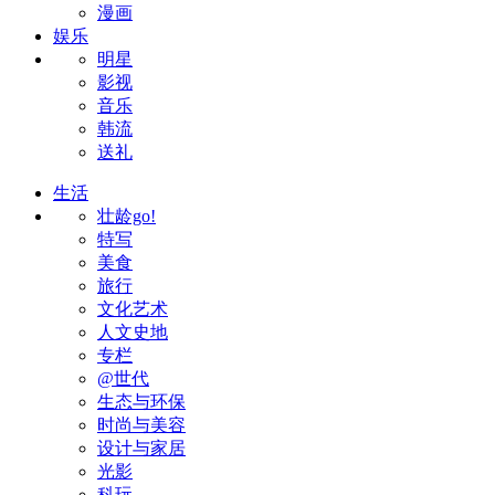
漫画
娱乐
明星
影视
音乐
韩流
送礼
生活
壮龄go!
特写
美食
旅行
文化艺术
人文史地
专栏
@世代
生态与环保
时尚与美容
设计与家居
光影
科玩