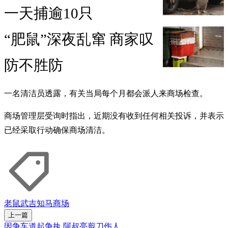
一天捕逾10只
“肥鼠”深夜乱窜 商家叹
防不胜防
一名清洁员透露，有关当局每个月都会派人来商场检查。
商场管理层受询时指出，近期没有收到任何相关投诉，并表示
已经采取行动确保商场清洁。
老鼠
武吉知马
商场
上一篇
因争车道起争执 阿叔亮剪刀伤人