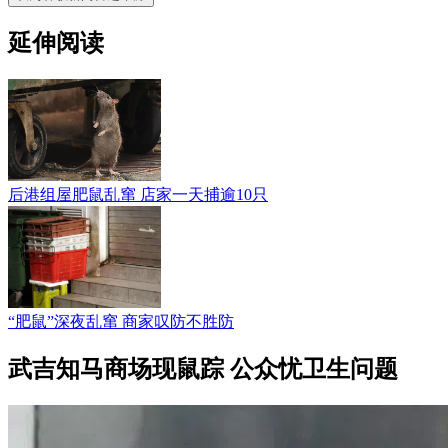
延伸阅读
后港组屋肥鼠乱窜 店家一天捕逾10只
“肥鼠”深夜乱窜 商家叹防不胜防
武吉知马商场现鼠踪 公众忧卫生问题