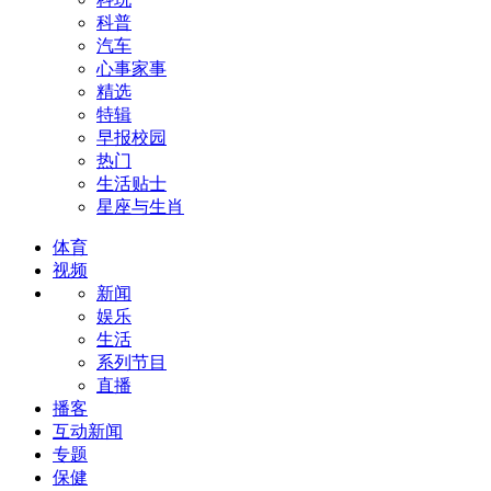
科普
汽车
心事家事
精选
特辑
早报校园
热门
生活贴士
星座与生肖
体育
视频
新闻
娱乐
生活
系列节目
直播
播客
互动新闻
专题
保健