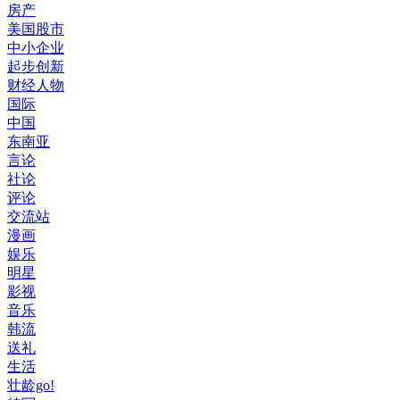
房产
美国股市
中小企业
起步创新
财经人物
国际
中国
东南亚
言论
社论
评论
交流站
漫画
娱乐
明星
影视
音乐
韩流
送礼
生活
壮龄go!