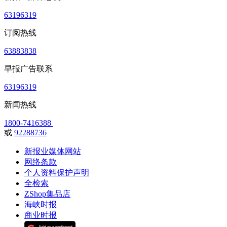
63196319
订阅热线
63883838
早报广告联系
63196319
新闻热线
1800-7416388
或
92288736
新报业媒体网站
网络条款
个人资料保护声明
全检索
ZShop集品店
海峡时报
商业时报