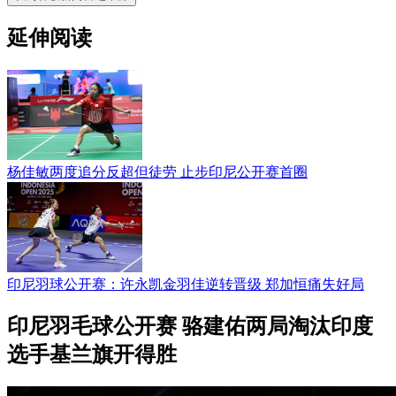
延伸阅读
杨佳敏两度追分反超但徒劳 止步印尼公开赛首圈
印尼羽球公开赛：许永凯金羽佳逆转晋级 郑加恒痛失好局
印尼羽毛球公开赛 骆建佑两局淘汰印度
选手基兰旗开得胜