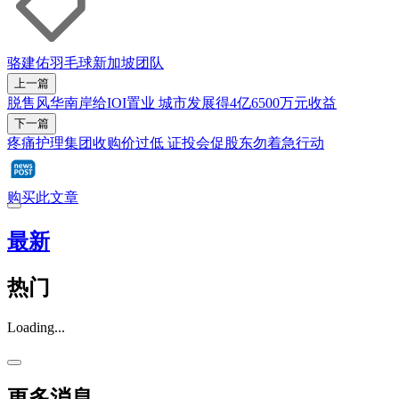
骆建佑
羽毛球
新加坡团队
上一篇
脱售风华南岸给IOI置业 城市发展得4亿6500万元收益
下一篇
疼痛护理集团收购价过低 证投会促股东勿着急行动
购买此文章
最新
热门
Loading...
更多消息