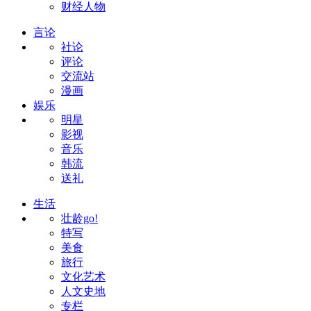
财经人物
言论
社论
评论
交流站
漫画
娱乐
明星
影视
音乐
韩流
送礼
生活
壮龄go!
特写
美食
旅行
文化艺术
人文史地
专栏