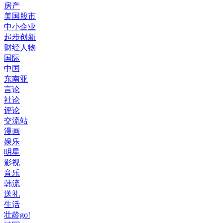
房产
美国股市
中小企业
起步创新
财经人物
国际
中国
东南亚
言论
社论
评论
交流站
漫画
娱乐
明星
影视
音乐
韩流
送礼
生活
壮龄go!