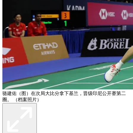
骆建佑（图）在次局大比分拿下基兰，晋级印尼公开赛第二
圈。 （档案照片）