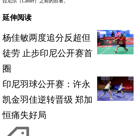
拉尼尔（Lanier）之前的胜者。
延伸阅读
杨佳敏两度追分反超但
徒劳 止步印尼公开赛首
圈
印尼羽球公开赛：许永
凯金羽佳逆转晋级 郑加
恒痛失好局