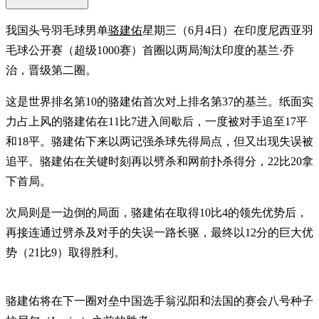
我国头号羽毛球男单
骆建佑
星期三（6月4日）在印度尼西亚羽
毛球公开赛（超级1000赛）首圈以两局淘汰印度的基兰·乔
治，晋级第二圈。
这是世界排名第10的骆建佑首次对上排名第37的基兰。纸面实
力占上风的骆建佑在11比7进入间歇后，一度被对手追至17平
和18平。骆建佑下来以两记强杀球先得局点，但又出现失误被
追平。骆建佑在关键时刻再以劈杀和网前扑杀得分，22比20拿
下首局。
次局则是一边倒的局面，骆建佑在取得10比4的领先优势后，
再接连通过劈杀及对手的失误一路长驱，最终以12分的巨大优
势（21比9）取得胜利。
骆建佑将在下一圈对垒中国选手翁泓阳和法国的赛会八号种子