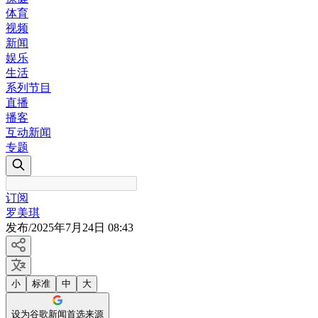
体育
视频
新闻
娱乐
生活
系列节目
直播
播客
互动新闻
专题
订阅
罗美琪
发布
/
2025年7月24日 08:43
小
标准
中
大
设为谷歌新闻首选来源