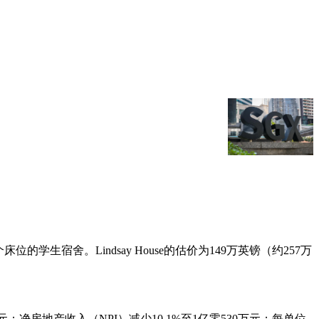
8个床位的学生宿舍。Lindsay House的估价为149万英镑（约257万
；净房地产收入（NPI）减少10.1%至1亿零530万元；
每单位