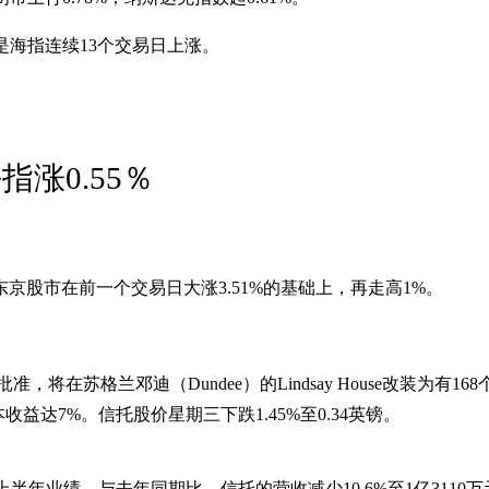
这也是海指连续13个交易日上涨。
涨0.55％
京股市在前一个交易日大涨3.51%的基础上，再走高1%。
当局批准，将在苏格兰邓迪（Dundee）的Lindsay House改装为有16
益达7%。信托股价星期三下跌1.45%至0.34英镑。
上半年业绩。与去年同期比，信托的营收减少10.6%至1亿3110万元