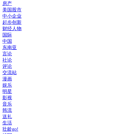
房产
美国股市
中小企业
起步创新
财经人物
国际
中国
东南亚
言论
社论
评论
交流站
漫画
娱乐
明星
影视
音乐
韩流
送礼
生活
壮龄go!