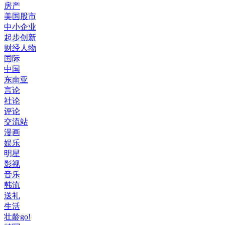
房产
美国股市
中小企业
起步创新
财经人物
国际
中国
东南亚
言论
社论
评论
交流站
漫画
娱乐
明星
影视
音乐
韩流
送礼
生活
壮龄go!