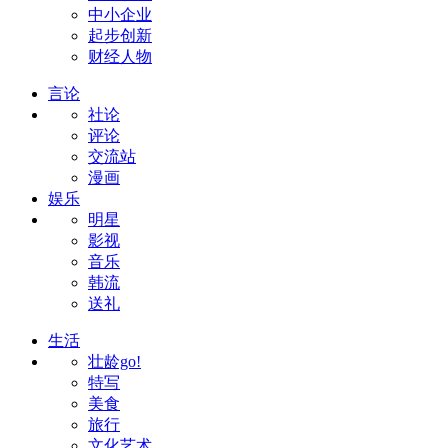
中小企业
起步创新
财经人物
言论
社论
评论
交流站
漫画
娱乐
明星
影视
音乐
韩流
送礼
生活
壮龄go!
特写
美食
旅行
文化艺术