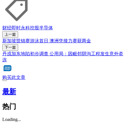
财经即时
永科控股
半导体
上一篇
新加坡世锦赛游泳首日 澳洲凭接力赛获两金
下一篇
丹戎加东地陷初步调查 公用局：因毗邻阴沟工程发生意外牵
连
购买此文章
最新
热门
Loading...