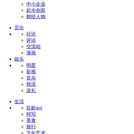
中小企业
起步创新
财经人物
言论
社论
评论
交流站
漫画
娱乐
明星
影视
音乐
韩流
送礼
生活
壮龄go!
特写
美食
旅行
文化艺术