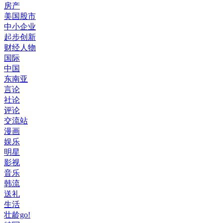
房产
美国股市
中小企业
起步创新
财经人物
国际
中国
东南亚
言论
社论
评论
交流站
漫画
娱乐
明星
影视
音乐
韩流
送礼
生活
壮龄go!