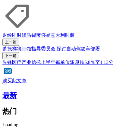
财经即时
淡马锡
奢侈品
意大利
时装
上一篇
萧振祥将带领指导委员会 探讨自动驾驶车部署
下一篇
先锋医疗产业信托上半年每单位派息跌5.8％至1.13分
购买此文章
最新
热门
Loading...