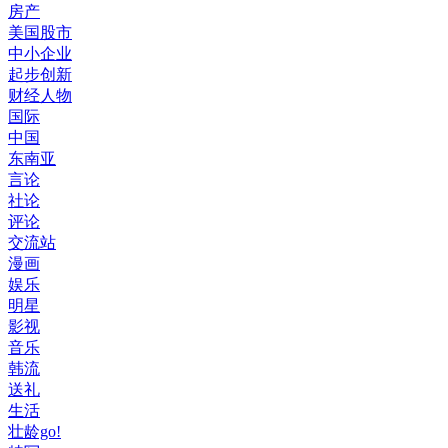
房产
美国股市
中小企业
起步创新
财经人物
国际
中国
东南亚
言论
社论
评论
交流站
漫画
娱乐
明星
影视
音乐
韩流
送礼
生活
壮龄go!