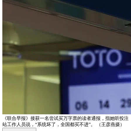
《联合早报》接获一名尝试买万字票的读者通报，指她听投注
站工作人员说，“系统坏了，全国都买不进”。 （王彦燕摄）