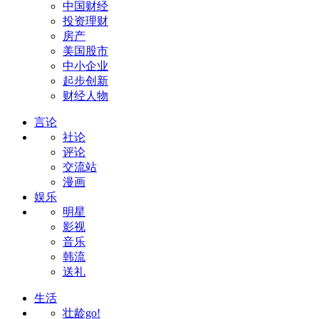
中国财经
投资理财
房产
美国股市
中小企业
起步创新
财经人物
言论
社论
评论
交流站
漫画
娱乐
明星
影视
音乐
韩流
送礼
生活
壮龄go!