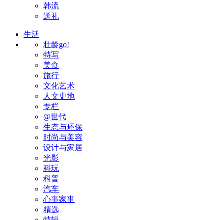
韩流
送礼
生活
壮龄go!
特写
美食
旅行
文化艺术
人文史地
专栏
@世代
生态与环保
时尚与美容
设计与家居
光影
科玩
科普
汽车
心事家事
精选
特辑