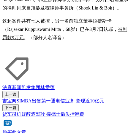
的律师则来自旭龄及穆律师事务所（Shook Lin & Bok）。
这起案件共有七人被控，另一名前独立董事拉捷斯卡
（Rajsekar Kuppuswami Mitta，68岁）已在8月7日认罪，
被判
罚款9万元
。（部分人名译音）
法庭新闻
凯发集团
林爱莲
上一篇
吉宝向SIMBA出售第一通电信业务 套现近10亿元
下一篇
货车司机疑醉酒驾驶 撞德士后失控翻覆
购买此文章