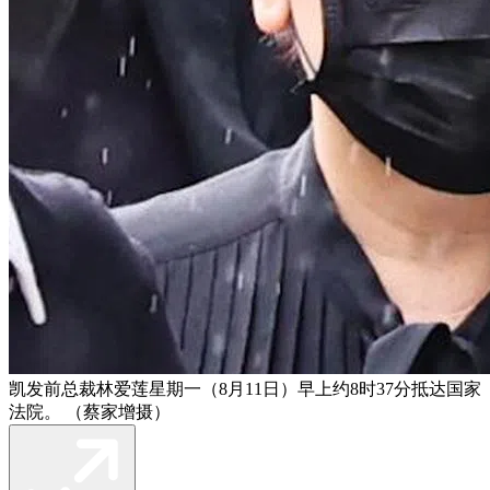
凯发前总裁林爱莲星期一（8月11日）早上约8时37分抵达国家
法院。 （蔡家增摄）