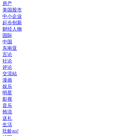
房产
美国股市
中小企业
起步创新
财经人物
国际
中国
东南亚
言论
社论
评论
交流站
漫画
娱乐
明星
影视
音乐
韩流
送礼
生活
壮龄go!