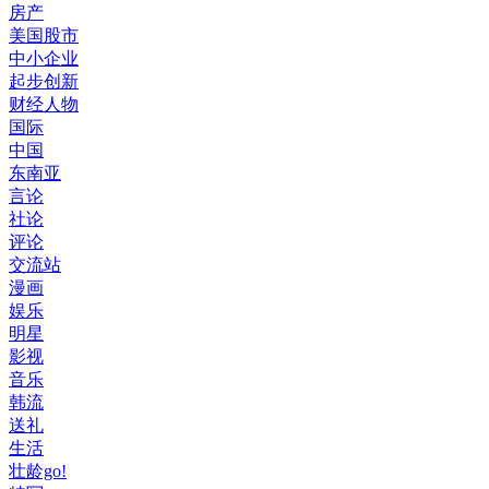
房产
美国股市
中小企业
起步创新
财经人物
国际
中国
东南亚
言论
社论
评论
交流站
漫画
娱乐
明星
影视
音乐
韩流
送礼
生活
壮龄go!