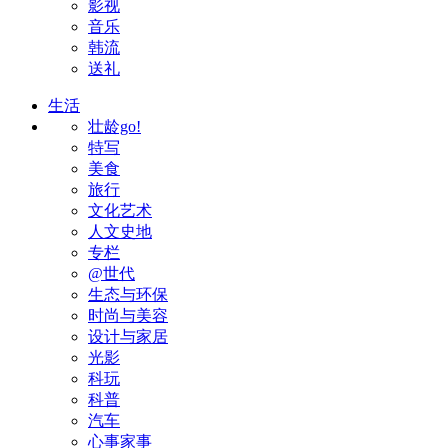
影视
音乐
韩流
送礼
生活
壮龄go!
特写
美食
旅行
文化艺术
人文史地
专栏
@世代
生态与环保
时尚与美容
设计与家居
光影
科玩
科普
汽车
心事家事