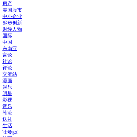
房产
美国股市
中小企业
起步创新
财经人物
国际
中国
东南亚
言论
社论
评论
交流站
漫画
娱乐
明星
影视
音乐
韩流
送礼
生活
壮龄go!