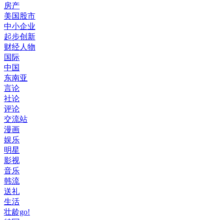
房产
美国股市
中小企业
起步创新
财经人物
国际
中国
东南亚
言论
社论
评论
交流站
漫画
娱乐
明星
影视
音乐
韩流
送礼
生活
壮龄go!