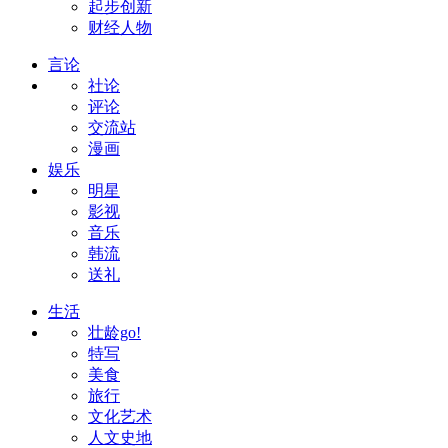
起步创新
财经人物
言论
社论
评论
交流站
漫画
娱乐
明星
影视
音乐
韩流
送礼
生活
壮龄go!
特写
美食
旅行
文化艺术
人文史地