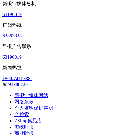
新报业媒体总机
63196319
订阅热线
63883838
早报广告联系
63196319
新闻热线
1800-7416388
或
92288736
新报业媒体网站
网络条款
个人资料保护声明
全检索
ZShop集品店
海峡时报
商业时报