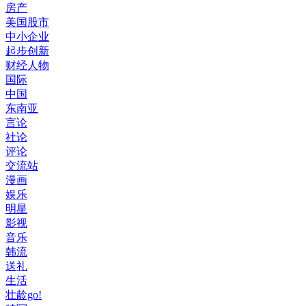
房产
美国股市
中小企业
起步创新
财经人物
国际
中国
东南亚
言论
社论
评论
交流站
漫画
娱乐
明星
影视
音乐
韩流
送礼
生活
壮龄go!