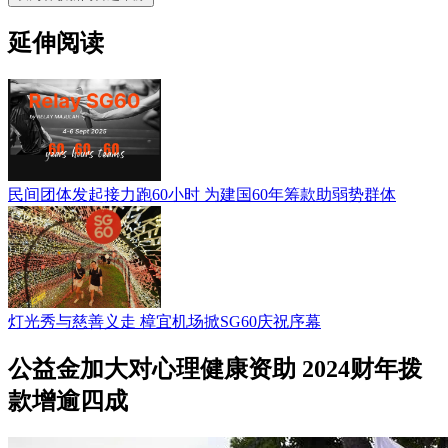
延伸阅读
民间团体发起接力跑60小时 为建国60年筹款助弱势群体
灯光秀与慈善义走 樟宜机场掀SG60庆祝序幕
公益金加大对心理健康资助 2024财年拨
款增逾四成