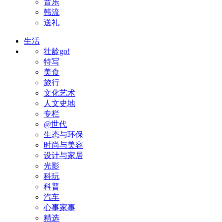
音乐
韩流
送礼
生活
壮龄go!
特写
美食
旅行
文化艺术
人文史地
专栏
@世代
生态与环保
时尚与美容
设计与家居
光影
科玩
科普
汽车
心事家事
精选