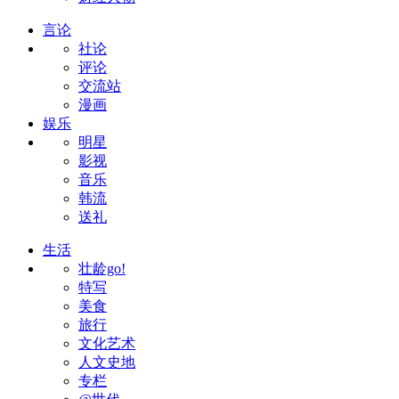
言论
社论
评论
交流站
漫画
娱乐
明星
影视
音乐
韩流
送礼
生活
壮龄go!
特写
美食
旅行
文化艺术
人文史地
专栏