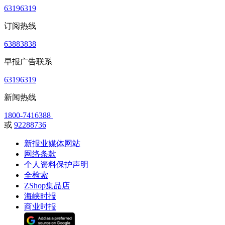
63196319
订阅热线
63883838
早报广告联系
63196319
新闻热线
1800-7416388
或
92288736
新报业媒体网站
网络条款
个人资料保护声明
全检索
ZShop集品店
海峡时报
商业时报