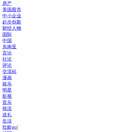
房产
美国股市
中小企业
起步创新
财经人物
国际
中国
东南亚
言论
社论
评论
交流站
漫画
娱乐
明星
影视
音乐
韩流
送礼
生活
壮龄go!