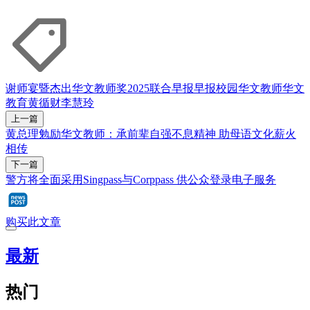
谢师宴暨杰出华文教师奖2025
联合早报
早报校园
华文教师
华文
教育
黄循财
李慧玲
上一篇
黄总理勉励华文教师：承前辈自强不息精神 助母语文化薪火
相传
下一篇
警方将全面采用Singpass与Corppass 供公众登录电子服务
购买此文章
最新
热门