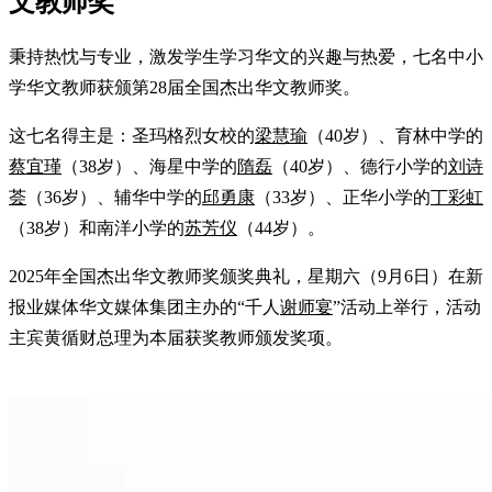
文教师奖
秉持热忱与专业，激发学生学习华文的兴趣与热爱，七名中小
学华文教师获颁第28届全国杰出华文教师奖。
这七名得主是：圣玛格烈女校的
梁慧瑜
（40岁）、育林中学的
蔡宜瑾
（38岁）、海星中学的
隋磊
（40岁）、德行小学的
刘诗
荟
（36岁）、辅华中学的
邱勇康
（33岁）、正华小学的
丁彩虹
（38岁）和南洋小学的
苏芳仪
（44岁）。
2025年全国杰出华文教师奖颁奖典礼，星期六（9月6日）在新
报业媒体华文媒体集团主办的“千人
谢师宴
”活动上举行，活动
主宾黄循财总理为本届获奖教师颁发奖项。