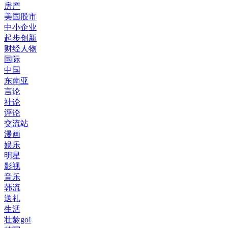
房产
美国股市
中小企业
起步创新
财经人物
国际
中国
东南亚
言论
社论
评论
交流站
漫画
娱乐
明星
影视
音乐
韩流
送礼
生活
壮龄go!