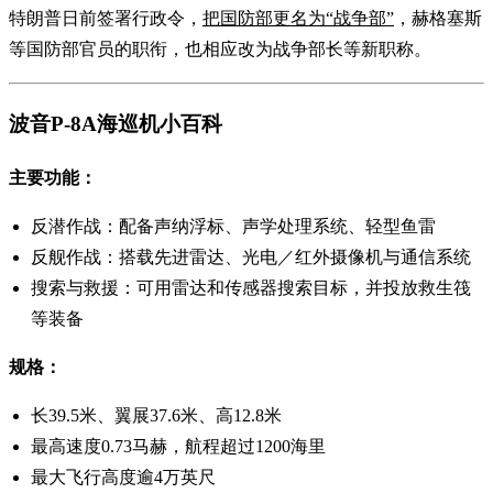
特朗普日前签署行政令，
把国防部更名为“战争部”
，赫格塞斯
等国防部官员的职衔，也相应改为战争部长等新职称。
波音P-8A海巡机小百科
主要功能：
反潜作战：配备声纳浮标、声学处理系统、轻型鱼雷
反舰作战：搭载先进雷达、光电／红外摄像机与通信系统
搜索与救援：可用雷达和传感器搜索目标，并投放救生筏
等装备
规格：
长39.5米、翼展37.6米、高12.8米
最高速度0.73马赫，航程超过1200海里
最大飞行高度逾4万英尺