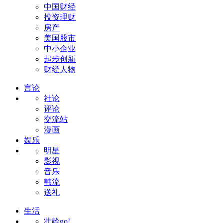
中国财经
投资理财
房产
美国股市
中小企业
起步创新
财经人物
言论
社论
评论
交流站
漫画
娱乐
明星
影视
音乐
韩流
送礼
生活
壮龄go!