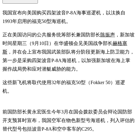
我国宣布向美国购买四架波音P-8A海事巡逻机，以汰换自
1993年启用的福克50型海巡机。
正在美国访问的公共服务统筹部长兼国防部长
陈振
声
，新加坡
时间星期三（9月10日）在华盛顿会见美国战争部长
赫格塞
斯
，并在会上宣布我国武装部队将分阶段更新海上防卫能力，
第一步是采购四架波音P-8A海巡机，以加强新加坡在海上掌
握作战局势和应对潜艇威胁的能力。
这些新飞机将取代使用32年的福克50型（Fokker 50）巡逻
机。
前国防部长黄永宏医生今年3月在国会拨款委员会辩论国防部
开支预算时宣布，我国空军在物色新型号海巡机，列入评估的
替代型号包括波音P-8A和空中客车的C295。