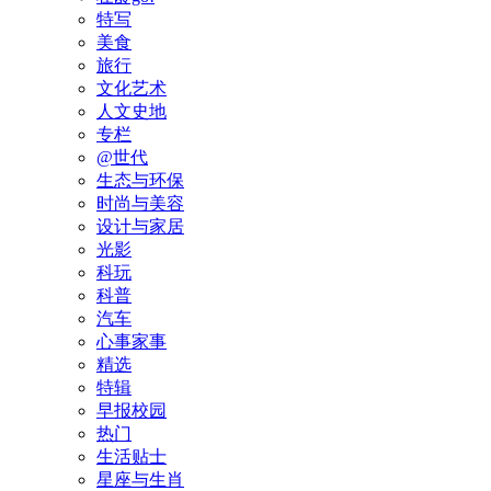
特写
美食
旅行
文化艺术
人文史地
专栏
@世代
生态与环保
时尚与美容
设计与家居
光影
科玩
科普
汽车
心事家事
精选
特辑
早报校园
热门
生活贴士
星座与生肖