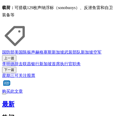
载荷：
可搭载129枚声纳浮标（sonobuoys）、反潜鱼雷和自卫
装备等
国防部
美国
陈振声
赫格塞斯
新加坡武装部队
新加坡空军
上一篇
李明德辞去联昌银行新加坡首席执行官职务
下一篇
星期三可关注股票
购买此文章
最新