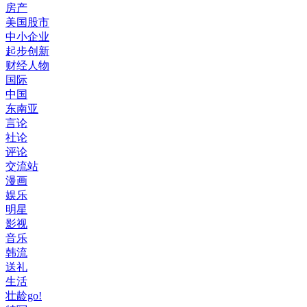
房产
美国股市
中小企业
起步创新
财经人物
国际
中国
东南亚
言论
社论
评论
交流站
漫画
娱乐
明星
影视
音乐
韩流
送礼
生活
壮龄go!