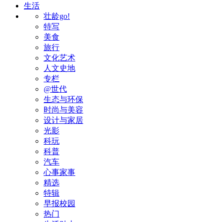
生活
壮龄go!
特写
美食
旅行
文化艺术
人文史地
专栏
@世代
生态与环保
时尚与美容
设计与家居
光影
科玩
科普
汽车
心事家事
精选
特辑
早报校园
热门