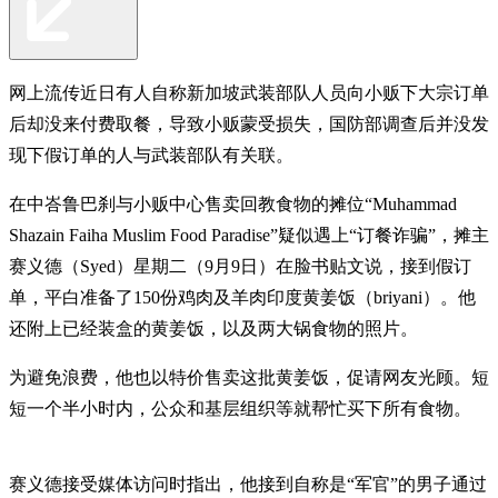
网上流传近日有人自称新加坡武装部队人员向小贩下大宗订单
后却没来付费取餐，导致小贩蒙受损失，国防部调查后并没发
现下假订单的人与武装部队有关联。
在中峇鲁巴刹与小贩中心售卖回教食物的摊位“Muhammad
Shazain Faiha Muslim Food Paradise”疑似遇上“订餐诈骗”，摊主
赛义德（Syed）星期二（9月9日）在脸书贴文说，接到假订
单，平白准备了150份鸡肉及羊肉印度黄姜饭（briyani）。他
还附上已经装盒的黄姜饭，以及两大锅食物的照片。
为避免浪费，他也以特价售卖这批黄姜饭，促请网友光顾。短
短一个半小时内，公众和基层组织等就帮忙买下所有食物。
赛义德接受媒体访问时指出，他接到自称是“军官”的男子通过