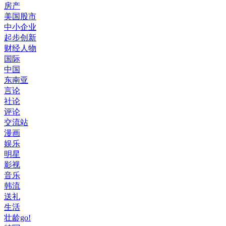
房产
美国股市
中小企业
起步创新
财经人物
国际
中国
东南亚
言论
社论
评论
交流站
漫画
娱乐
明星
影视
音乐
韩流
送礼
生活
壮龄go!