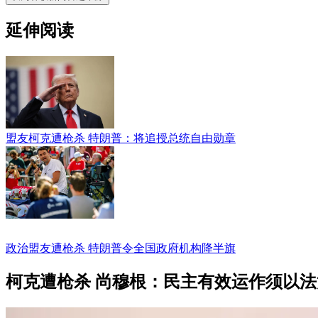
延伸阅读
盟友柯克遭枪杀 特朗普：将追授总统自由勋章
政治盟友遭枪杀 特朗普令全国政府机构降半旗
柯克遭枪杀 尚穆根：民主有效运作须以