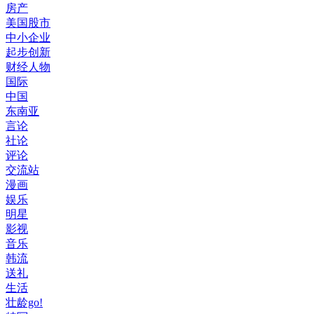
房产
美国股市
中小企业
起步创新
财经人物
国际
中国
东南亚
言论
社论
评论
交流站
漫画
娱乐
明星
影视
音乐
韩流
送礼
生活
壮龄go!