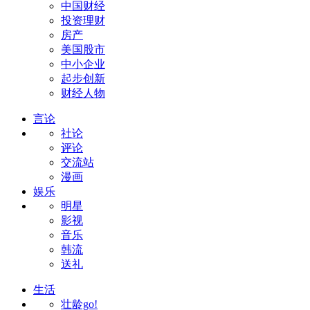
中国财经
投资理财
房产
美国股市
中小企业
起步创新
财经人物
言论
社论
评论
交流站
漫画
娱乐
明星
影视
音乐
韩流
送礼
生活
壮龄go!