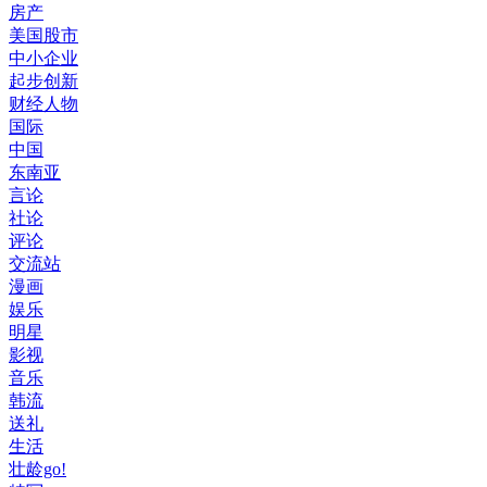
房产
美国股市
中小企业
起步创新
财经人物
国际
中国
东南亚
言论
社论
评论
交流站
漫画
娱乐
明星
影视
音乐
韩流
送礼
生活
壮龄go!