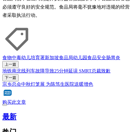
必须遵守良好的安全规范。食品局将毫不犹豫地对违规的经营
者采取执法行动。
食物中毒
幼儿培育署
新加坡食品局
幼儿园
食品安全
肠胃炎
上一篇
地铁南北线列车故障导致25分钟延误 SMRT总裁致歉
下一篇
宗乡总会中秋灯笼展 为陈笃生医院送暖增色
购买此文章
最新