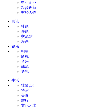
中小企业
起步创新
财经人物
言论
社论
评论
交流站
漫画
娱乐
明星
影视
音乐
韩流
送礼
生活
壮龄go!
特写
美食
旅行
文化艺术