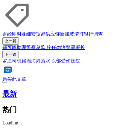
财经即时
亚细安
贸易
供应链
新加坡
渣打银行
调查
上一篇
郑可晖助理警察总监 接任勿洛警署署长
下一篇
罗厘司机裕廊海港落水 头部受伤送院
购买此文章
最新
热门
Loading...