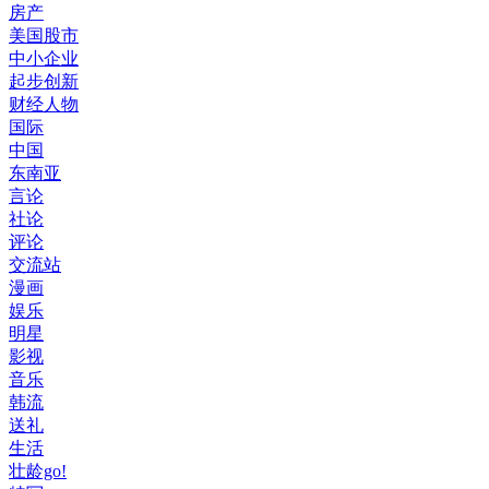
房产
美国股市
中小企业
起步创新
财经人物
国际
中国
东南亚
言论
社论
评论
交流站
漫画
娱乐
明星
影视
音乐
韩流
送礼
生活
壮龄go!