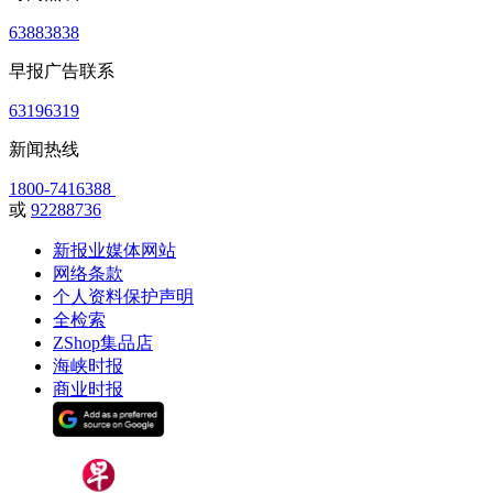
63883838
早报广告联系
63196319
新闻热线
1800-7416388
或
92288736
新报业媒体网站
网络条款
个人资料保护声明
全检索
ZShop集品店
海峡时报
商业时报