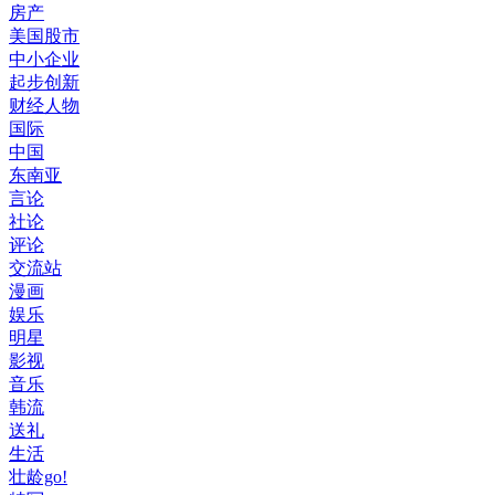
房产
美国股市
中小企业
起步创新
财经人物
国际
中国
东南亚
言论
社论
评论
交流站
漫画
娱乐
明星
影视
音乐
韩流
送礼
生活
壮龄go!