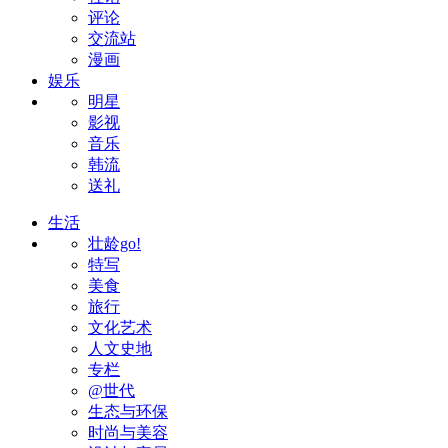
评论
交流站
漫画
娱乐
明星
影视
音乐
韩流
送礼
生活
壮龄go!
特写
美食
旅行
文化艺术
人文史地
专栏
@世代
生态与环保
时尚与美容