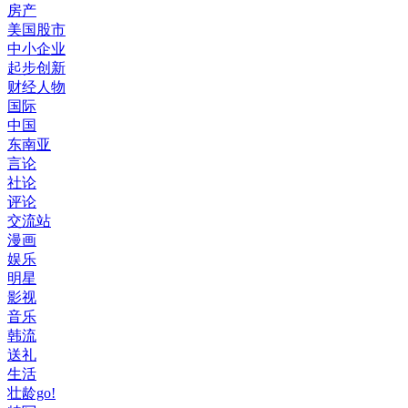
房产
美国股市
中小企业
起步创新
财经人物
国际
中国
东南亚
言论
社论
评论
交流站
漫画
娱乐
明星
影视
音乐
韩流
送礼
生活
壮龄go!