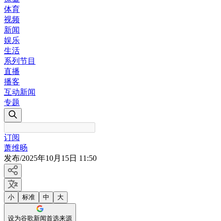
体育
视频
新闻
娱乐
生活
系列节目
直播
播客
互动新闻
专题
订阅
萧维旸
发布
/
2025年10月15日 11:50
小
标准
中
大
设为谷歌新闻首选来源