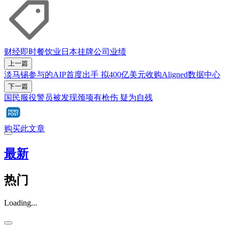
财经即时
餐饮业
日本
挂牌公司
业绩
上一篇
淡马锡参与的AIP首度出手 拟400亿美元收购Aligned数据中心
下一篇
国民服役警员被发现颈项有枪伤 疑为自残
购买此文章
最新
热门
Loading...