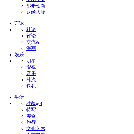
起步创新
财经人物
言论
社论
评论
交流站
漫画
娱乐
明星
影视
音乐
韩流
送礼
生活
壮龄go!
特写
美食
旅行
文化艺术