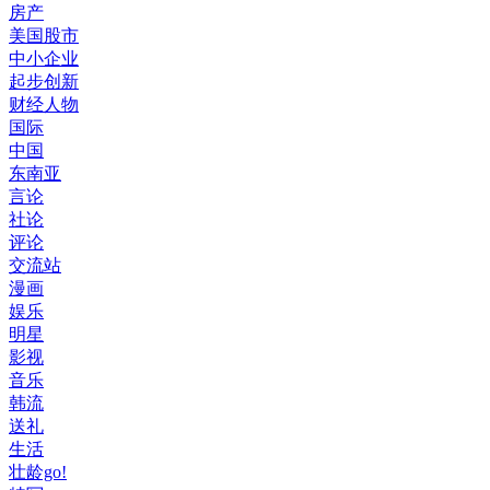
房产
美国股市
中小企业
起步创新
财经人物
国际
中国
东南亚
言论
社论
评论
交流站
漫画
娱乐
明星
影视
音乐
韩流
送礼
生活
壮龄go!