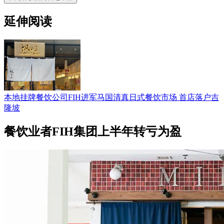
延伸阅读
本地挂牌餐饮公司FIH进军马国清真日式餐饮市场 首店落户吉
隆坡
餐饮业者FIH集团上半年转亏为盈