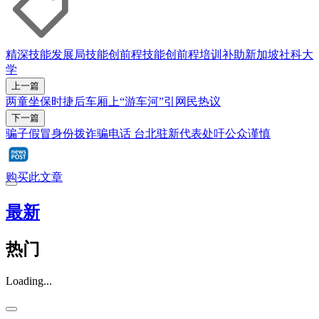
精深技能发展局
技能创前程
技能创前程培训补助
新加坡社科大
学
上一篇
两童坐保时捷后车厢上“游车河”引网民热议
下一篇
骗子假冒身份拨诈骗电话 台北驻新代表处吁公众谨慎
购买此文章
最新
热门
Loading...