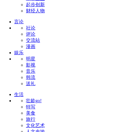
起步创新
财经人物
言论
社论
评论
交流站
漫画
娱乐
明星
影视
音乐
韩流
送礼
生活
壮龄go!
特写
美食
旅行
文化艺术
人文史地