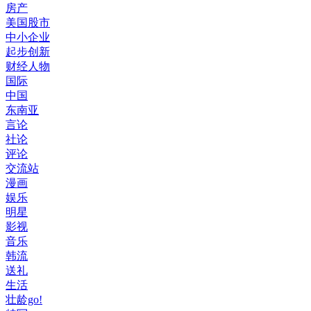
房产
美国股市
中小企业
起步创新
财经人物
国际
中国
东南亚
言论
社论
评论
交流站
漫画
娱乐
明星
影视
音乐
韩流
送礼
生活
壮龄go!