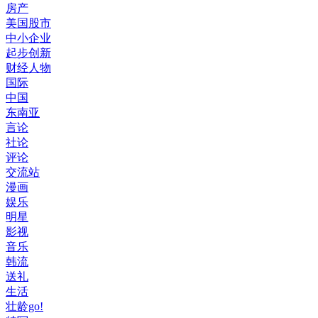
房产
美国股市
中小企业
起步创新
财经人物
国际
中国
东南亚
言论
社论
评论
交流站
漫画
娱乐
明星
影视
音乐
韩流
送礼
生活
壮龄go!