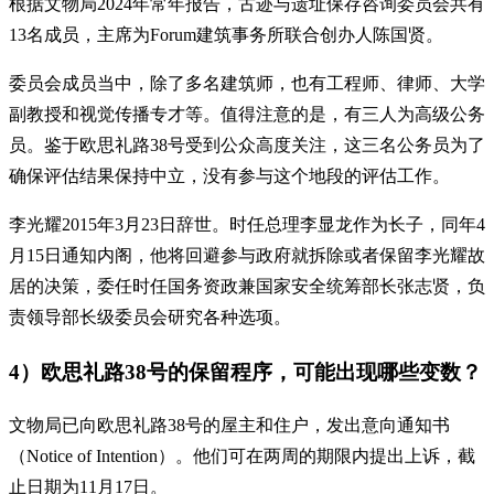
根据文物局2024年常年报告，古迹与遗址保存咨询委员会共有
13名成员，主席为Forum建筑事务所联合创办人陈国贤。
委员会成员当中，除了多名建筑师，也有工程师、律师、大学
副教授和视觉传播专才等。值得注意的是，有三人为高级公务
员。鉴于欧思礼路38号受到公众高度关注，这三名公务员为了
确保评估结果保持中立，没有参与这个地段的评估工作。
李光耀2015年3月23日辞世。时任总理李显龙作为长子，同年4
月15日通知内阁，他将回避参与政府就拆除或者保留李光耀故
居的决策，委任时任国务资政兼国家安全统筹部长张志贤，负
责领导部长级委员会研究各种选项。
4）欧思礼路38号的保留程序，可能出现哪些变数？
文物局已向欧思礼路38号的屋主和住户，发出意向通知书
（Notice of Intention）。他们可在两周的期限内提出上诉，截
止日期为11月17日。