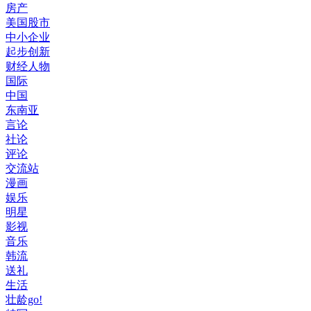
房产
美国股市
中小企业
起步创新
财经人物
国际
中国
东南亚
言论
社论
评论
交流站
漫画
娱乐
明星
影视
音乐
韩流
送礼
生活
壮龄go!