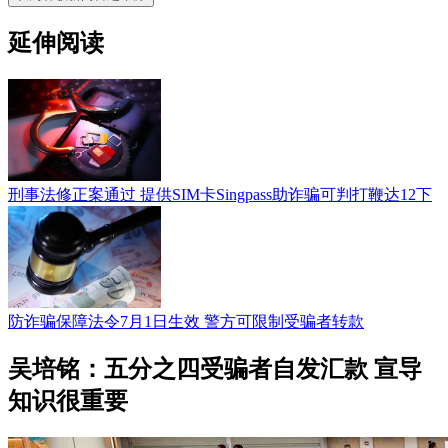
延伸阅读
刑事法修正案通过 提供SIM卡Singpass助诈骗可判打鞭达12下
防诈骗保障法令7月1日生效 警方可限制受骗者转款
吴培铭：五分之四受骗者自发汇款 宣导
知识很重要