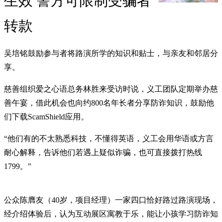
生效 警方可限制受骗者
转款
吴培铭鼓励参与者将路演所学的知识和贴士，与亲友和邻居分
享。
慈善组织爱之心语总务林胜来受访时说，义工团队定期举办慈
善午宴，借此机会也向约800名年长者分享防诈知识，鼓励他
们下载ScamShield应用。
“他们有的不太熟悉科技，不懂得英语，义工会用华语或方言
耐心解释，告诉他们若遇上疑似诈骗，也可直接拨打热线
1799。”
公众陈膺友（40岁，项目经理）一家四口恰好路过路演现场，
经介绍体验后，认为互动展区寓教于乐，能让小孩学习防诈知