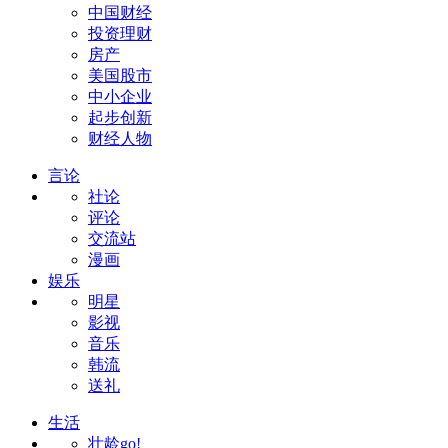
中国财经
投资理财
房产
美国股市
中小企业
起步创新
财经人物
言论
社论
评论
交流站
漫画
娱乐
明星
影视
音乐
韩流
送礼
生活
壮龄go!