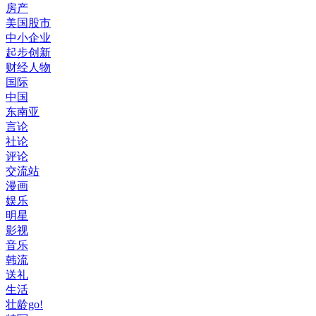
房产
美国股市
中小企业
起步创新
财经人物
国际
中国
东南亚
言论
社论
评论
交流站
漫画
娱乐
明星
影视
音乐
韩流
送礼
生活
壮龄go!