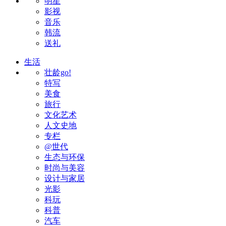
明星
影视
音乐
韩流
送礼
生活
壮龄go!
特写
美食
旅行
文化艺术
人文史地
专栏
@世代
生态与环保
时尚与美容
设计与家居
光影
科玩
科普
汽车