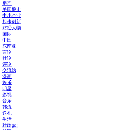
房产
美国股市
中小企业
起步创新
财经人物
国际
中国
东南亚
言论
社论
评论
交流站
漫画
娱乐
明星
影视
音乐
韩流
送礼
生活
壮龄go!