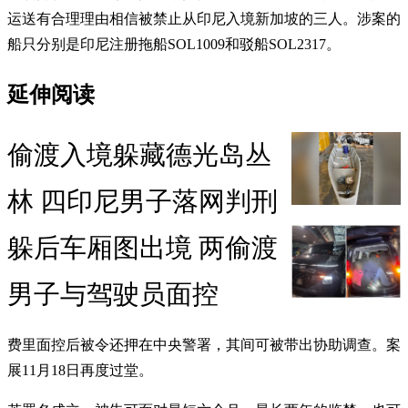
运送有合理理由相信被禁止从印尼入境新加坡的三人。涉案的
船只分别是印尼注册拖船SOL1009和驳船SOL2317。
延伸阅读
偷渡入境躲藏德光岛丛
林 四印尼男子落网判刑
躲后车厢图出境 两偷渡
男子与驾驶员面控
费里面控后被令还押在中央警署，其间可被带出协助调查。案
展11月18日再度过堂。