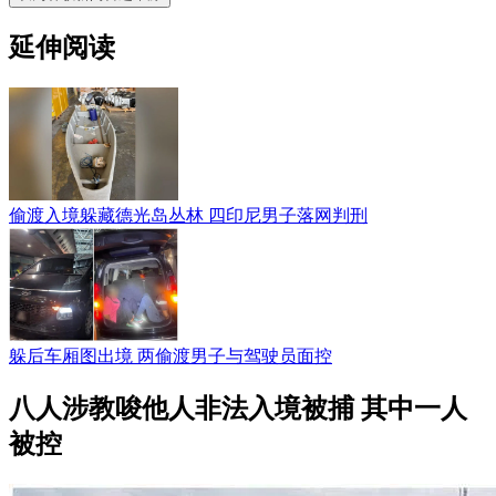
延伸阅读
偷渡入境躲藏德光岛丛林 四印尼男子落网判刑
躲后车厢图出境 两偷渡男子与驾驶员面控
八人涉教唆他人非法入境被捕 其中一人
被控