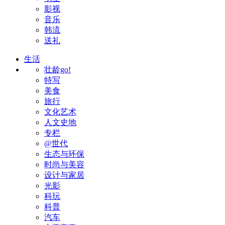
影视
音乐
韩流
送礼
生活
壮龄go!
特写
美食
旅行
文化艺术
人文史地
专栏
@世代
生态与环保
时尚与美容
设计与家居
光影
科玩
科普
汽车