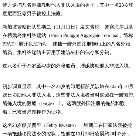
警方逮捕八名涉嫌教唆他人非法入境的男子，其中一名23岁印
度尼西亚籍男子被控上法庭。
新加坡警察部队星期二（11月11日）发文告说，警察海岸卫队
在榜鹅岛集料终端站（Pulau Punggol Aggregate Terminal，简称
PPAT）展开执法行动，逮捕一艘外国注册拖船上的八名外籍
船员。集料终端站主要用于建筑材料的储存和分销。
这八名介于23岁至42岁的外籍船员，涉嫌协助他人非法入境。
初步调查显示，其中一名23岁的印尼籍船员涉嫌在2025年10月
26日协助他人非法入境，这些非法入境者当时躲藏在一艘被拖
船拖入境的驳船（barge）上。这两艘外国注册的拖船和驳
船，已被当局扣押作为证物。
这名23岁船员费里（Febry Iswanto），星期二在国家法院被控
一项抵触移民法令的控状，指他在10月26日凌晨约2时37分，