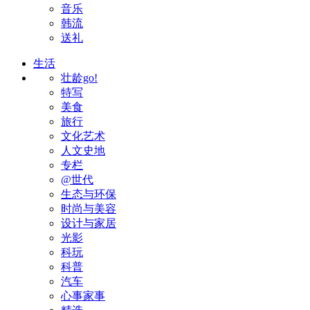
音乐
韩流
送礼
生活
壮龄go!
特写
美食
旅行
文化艺术
人文史地
专栏
@世代
生态与环保
时尚与美容
设计与家居
光影
科玩
科普
汽车
心事家事