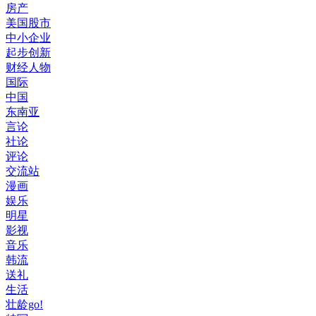
房产
美国股市
中小企业
起步创新
财经人物
国际
中国
东南亚
言论
社论
评论
交流站
漫画
娱乐
明星
影视
音乐
韩流
送礼
生活
壮龄go!