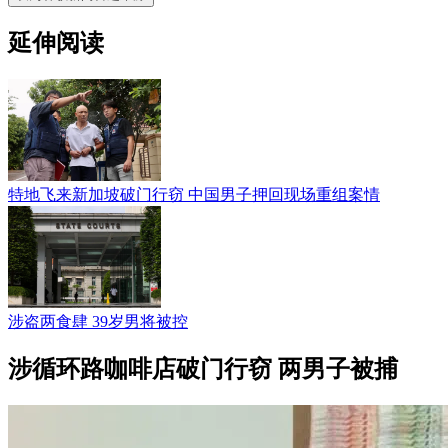
延伸阅读
特地飞来新加坡破门行窃 中国男子押回现场重组案情
涉盗两食肆 39岁男将被控
涉循环路咖啡店破门行窃 两男子被捕