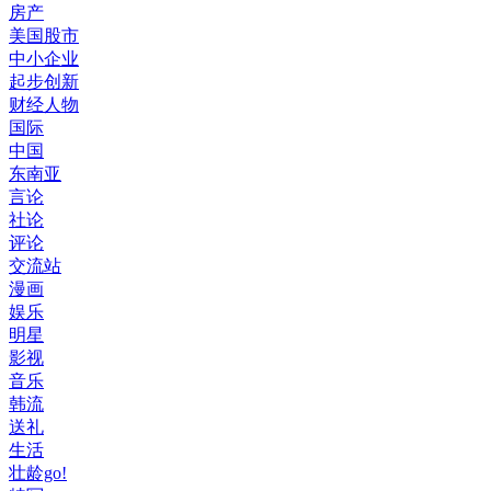
房产
美国股市
中小企业
起步创新
财经人物
国际
中国
东南亚
言论
社论
评论
交流站
漫画
娱乐
明星
影视
音乐
韩流
送礼
生活
壮龄go!