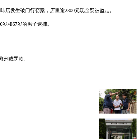
间咖啡店发生破门行窃案，店里逾2800元现金疑被盗走。
岁和67岁的男子逮捕。
加鞭刑或罚款。