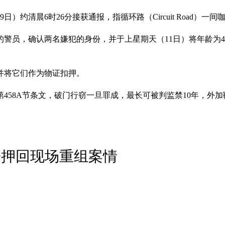
）约清晨6时26分接获通报，指循环路（Circuit Road）一
警员，确认两名嫌犯的身份，并于上星期天（11日）将年龄为40
，并将它们作为物证扣押。
第458A节条文，破门行窃一旦罪成，最长可被判监禁10年，外
子押回现场重组案情