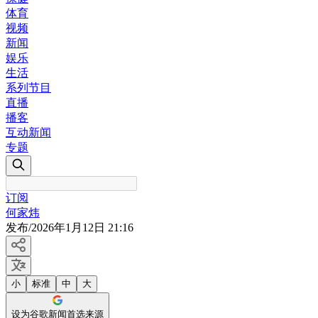
体育
视频
新闻
娱乐
生活
系列节目
直播
播客
互动新闻
专题
订阅
何家炜
发布
/
2026年1月12日 21:16
小
标准
中
大
设为谷歌新闻首选来源