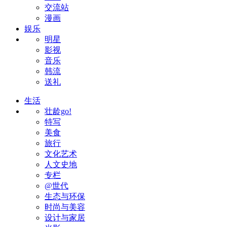
交流站
漫画
娱乐
明星
影视
音乐
韩流
送礼
生活
壮龄go!
特写
美食
旅行
文化艺术
人文史地
专栏
@世代
生态与环保
时尚与美容
设计与家居