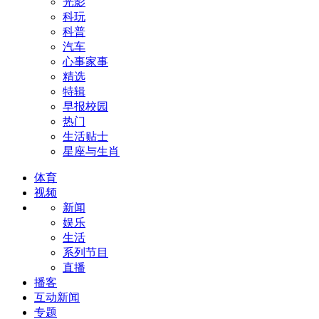
光影
科玩
科普
汽车
心事家事
精选
特辑
早报校园
热门
生活贴士
星座与生肖
体育
视频
新闻
娱乐
生活
系列节目
直播
播客
互动新闻
专题