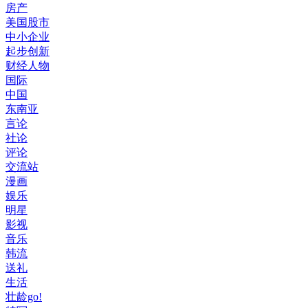
房产
美国股市
中小企业
起步创新
财经人物
国际
中国
东南亚
言论
社论
评论
交流站
漫画
娱乐
明星
影视
音乐
韩流
送礼
生活
壮龄go!