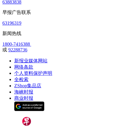
63883838
早报广告联系
63196319
新闻热线
1800-7416388
或
92288736
新报业媒体网站
网络条款
个人资料保护声明
全检索
ZShop集品店
海峡时报
商业时报