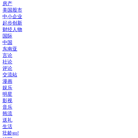
房产
美国股市
中小企业
起步创新
财经人物
国际
中国
东南亚
言论
社论
评论
交流站
漫画
娱乐
明星
影视
音乐
韩流
送礼
生活
壮龄go!