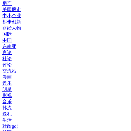
房产
美国股市
中小企业
起步创新
财经人物
国际
中国
东南亚
言论
社论
评论
交流站
漫画
娱乐
明星
影视
音乐
韩流
送礼
生活
壮龄go!