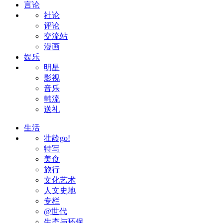
言论
社论
评论
交流站
漫画
娱乐
明星
影视
音乐
韩流
送礼
生活
壮龄go!
特写
美食
旅行
文化艺术
人文史地
专栏
@世代
生态与环保