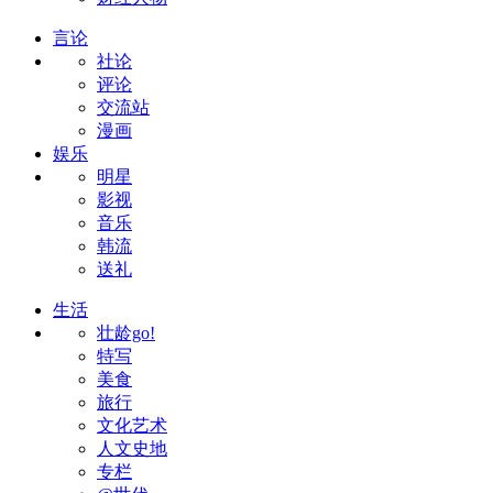
言论
社论
评论
交流站
漫画
娱乐
明星
影视
音乐
韩流
送礼
生活
壮龄go!
特写
美食
旅行
文化艺术
人文史地
专栏