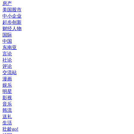
房产
美国股市
中小企业
起步创新
财经人物
国际
中国
东南亚
言论
社论
评论
交流站
漫画
娱乐
明星
影视
音乐
韩流
送礼
生活
壮龄go!