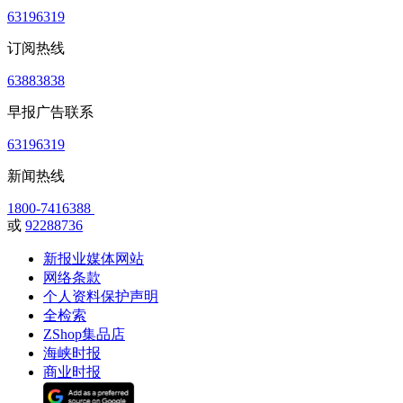
63196319
订阅热线
63883838
早报广告联系
63196319
新闻热线
1800-7416388
或
92288736
新报业媒体网站
网络条款
个人资料保护声明
全检索
ZShop集品店
海峡时报
商业时报