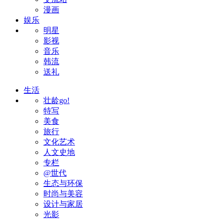
漫画
娱乐
明星
影视
音乐
韩流
送礼
生活
壮龄go!
特写
美食
旅行
文化艺术
人文史地
专栏
@世代
生态与环保
时尚与美容
设计与家居
光影