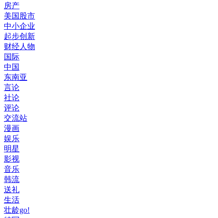
房产
美国股市
中小企业
起步创新
财经人物
国际
中国
东南亚
言论
社论
评论
交流站
漫画
娱乐
明星
影视
音乐
韩流
送礼
生活
壮龄go!