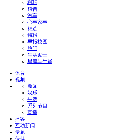
科玩
科普
汽车
心事家事
精选
特辑
早报校园
热门
生活贴士
星座与生肖
体育
视频
新闻
娱乐
生活
系列节目
直播
播客
互动新闻
专题
保健