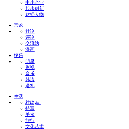
中小企业
起步创新
财经人物
言论
社论
评论
交流站
漫画
娱乐
明星
影视
音乐
韩流
送礼
生活
壮龄go!
特写
美食
旅行
文化艺术