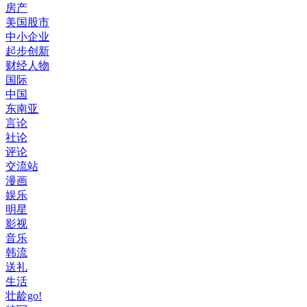
房产
美国股市
中小企业
起步创新
财经人物
国际
中国
东南亚
言论
社论
评论
交流站
漫画
娱乐
明星
影视
音乐
韩流
送礼
生活
壮龄go!