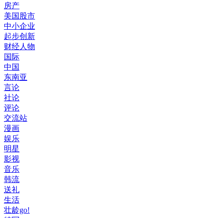
房产
美国股市
中小企业
起步创新
财经人物
国际
中国
东南亚
言论
社论
评论
交流站
漫画
娱乐
明星
影视
音乐
韩流
送礼
生活
壮龄go!