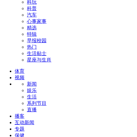
科玩
科普
汽车
心事家事
精选
特辑
早报校园
热门
生活贴士
星座与生肖
体育
视频
新闻
娱乐
生活
系列节目
直播
播客
互动新闻
专题
保健