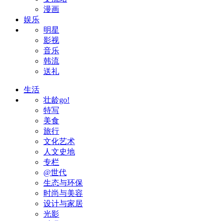
漫画
娱乐
明星
影视
音乐
韩流
送礼
生活
壮龄go!
特写
美食
旅行
文化艺术
人文史地
专栏
@世代
生态与环保
时尚与美容
设计与家居
光影