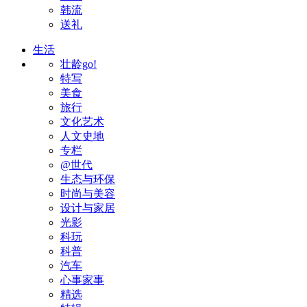
韩流
送礼
生活
壮龄go!
特写
美食
旅行
文化艺术
人文史地
专栏
@世代
生态与环保
时尚与美容
设计与家居
光影
科玩
科普
汽车
心事家事
精选