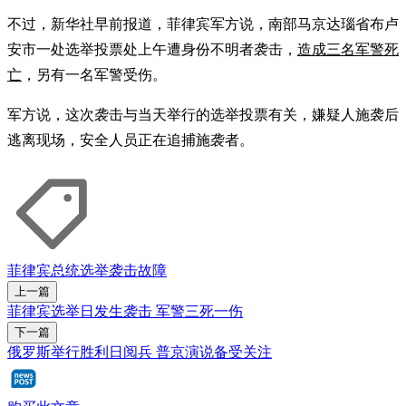
不过，新华社早前报道，菲律宾军方说，南部马京达瑙省布卢
安市一处选举投票处上午遭身份不明者袭击，
造成三名军警死
亡
，另有一名军警受伤。
军方说，这次袭击与当天举行的选举投票有关，嫌疑人施袭后
逃离现场，安全人员正在追捕施袭者。
菲律宾总统选举
袭击
故障
上一篇
菲律宾选举日发生袭击 军警三死一伤
下一篇
俄罗斯举行胜利日阅兵 普京演说备受关注