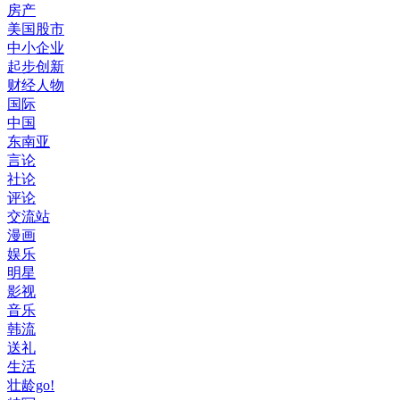
房产
美国股市
中小企业
起步创新
财经人物
国际
中国
东南亚
言论
社论
评论
交流站
漫画
娱乐
明星
影视
音乐
韩流
送礼
生活
壮龄go!