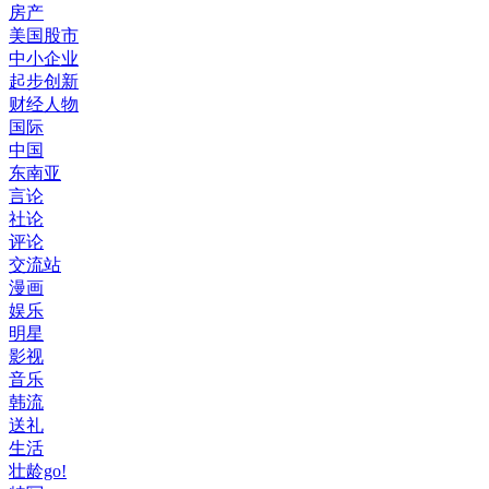
房产
美国股市
中小企业
起步创新
财经人物
国际
中国
东南亚
言论
社论
评论
交流站
漫画
娱乐
明星
影视
音乐
韩流
送礼
生活
壮龄go!