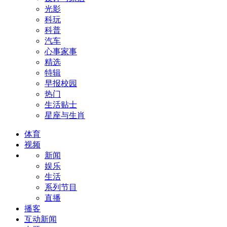
光影
科玩
科普
汽车
心事家事
精选
特辑
早报校园
热门
生活贴士
星座与生肖
体育
视频
新闻
娱乐
生活
系列节目
直播
播客
互动新闻