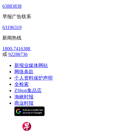
63883838
早报广告联系
63196319
新闻热线
1800-7416388
或
92288736
新报业媒体网站
网络条款
个人资料保护声明
全检索
ZShop集品店
海峡时报
商业时报