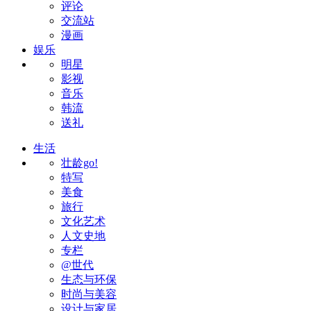
评论
交流站
漫画
娱乐
明星
影视
音乐
韩流
送礼
生活
壮龄go!
特写
美食
旅行
文化艺术
人文史地
专栏
@世代
生态与环保
时尚与美容
设计与家居