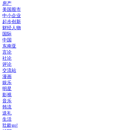
房产
美国股市
中小企业
起步创新
财经人物
国际
中国
东南亚
言论
社论
评论
交流站
漫画
娱乐
明星
影视
音乐
韩流
送礼
生活
壮龄go!